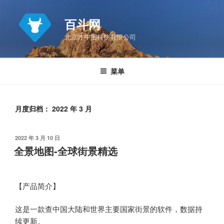
跳
至
百斗网
内
北京才牛图科技有限公司
容
菜单
月度归档：
2022 年 3 月
发
2022 年 3 月 10 日
布
全景地图-全球街景精选
于
【产品简介】
这是一款查中国大陆和世界主要国家街景的软件，数据持
续更新。