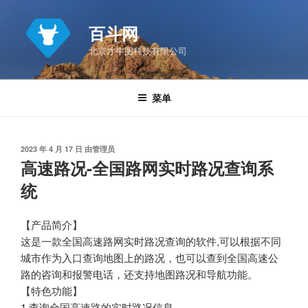
跳
至
百斗网
内
北京才牛图科技有限公司
容
菜单
发
2023 年 4 月 17 日
由
管理员
布
高速路况-全国路网实时路况查询系
于
统
【产品简介】
这是一款全国高速路网实时路况查询的软件,可以根据不同
城市作为入口查询地图上的路况，也可以查到全国高速公
路的咨询和报警电话，还支持地图路况和导航功能。
【特色功能】
1.查询全国高速路的实时路况信息。