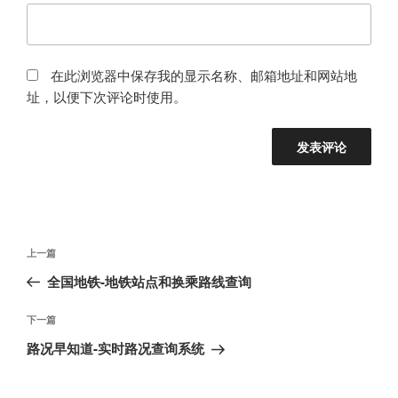
在此浏览器中保存我的显示名称、邮箱地址和网站地
址，以便下次评论时使用。
文
上
上一篇
章
一
全国地铁-地铁站点和换乘路线查询
导
篇
航
文
下
下一篇
章
一
路况早知道-实时路况查询系统
篇
文